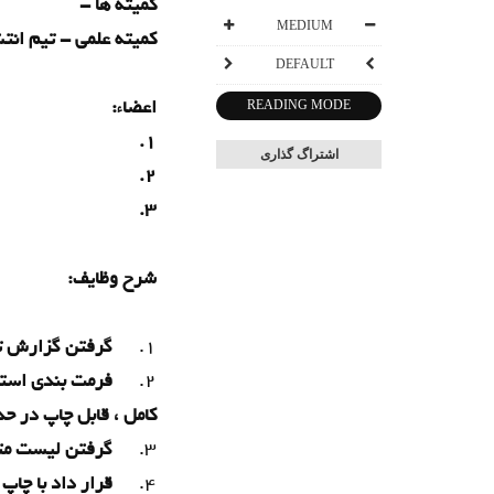
كميته ها -
MEDIUM
كميته علمي - تیم انت
DEFAULT
اعضاء:
READING MODE
1.
اشتراگ گذاری
2.
3.
شرح وظایف:
1.
گرفتن گزارش تصم
2.
فرمت بندی استان
کامل ، قابل چاپ در حد
3.
گرفتن لیست متق
4.
قرار داد با چا