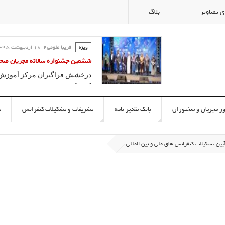
ی تصاویر
بلاگ
ویژه
فریبا علومی2
18 ارديبهشت 1395
کلاس گویندگی و آیین سخنوری ؛ آ
فریبا علومی یزدی
آموزش سخنوری و فن بیان در مدر
ور مجریان و سخنوران
بانک تقدیر نامه
تشریفات و تشکیلات کنفرانس
ت
یین تشکیلات کنفرانس های ملی و بین المللی