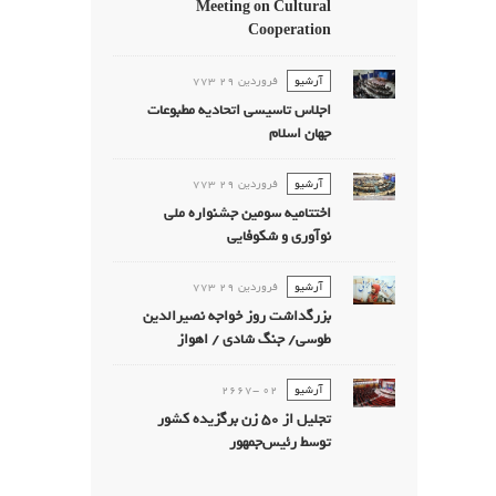
Meeting on Cultural
Cooperation
آرشیو
فروردين 29 773
اجلاس تاسیسی اتحادیه مطبوعات
جهان اسلام
آرشیو
فروردين 29 773
اختتامیه سومین جشنواره ملی
نوآوری و شکوفایی
آرشیو
فروردين 29 773
بزرگداشت روز خواجه نصیرالدین
طوسی/ جنگ شادی / اهواز
آرشیو
02 -2667
تجليل از 50 زن برگزيده كشور
توسط رئیس‌جمهور