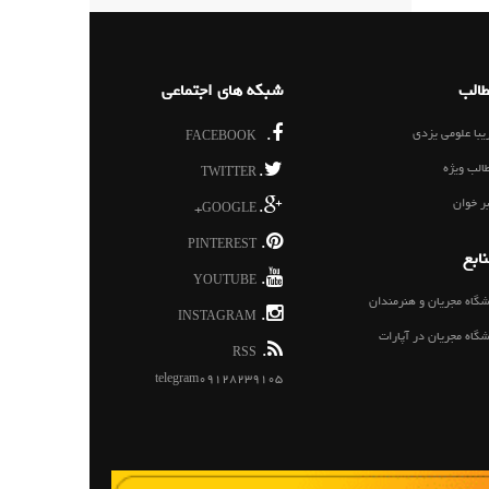
الب
شبکه های اجتماعی
یبا علومی یزدی
.
FACEBOOK
الب ویژه
.
TWITTER
ر خوان
.
GOOGLE+
.
PINTEREST
ابع
.
YOUTUBE
شگاه مجریان و هنرمندان
.
INSTAGRAM
شگاه مجریان در آپارات
.
RSS
telegram09128239105