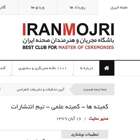
مجله خبری
رویداد ها
ویدئو ها
گالر
درباره ما
1001 نکته مجریگری و سخنوری
گنج
شما اینجا هستید:
آیین تشکیلات و تشریفات کنفرانس
آ
كميته ها - كميته علمي - تیم انتشارات
مدیر سایت
16 آبان 1389
تنظیمات نوشتاری