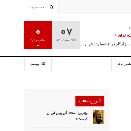
0
07
ویژه
فریبا علومی2
18 ارديبهشت 1395
موزش تخصصی گویندگی، فن بیان
ششمین جشنواره سالانه مج
1405/05/16
مطالب جدید
درخشش فراگیران مرکز آ
سه سخن آغاز به کار کرد.
گویندگی
ماس با ما
بیشتر
آخرین مطالب
بهترین استاد فن بیان ایران
کیست؟