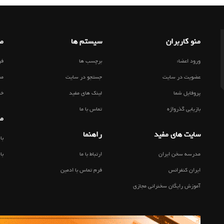
منو کاربران
سیستم ها
مط
ورود اعضاء
برچسب ها
فر
عضویت در سایت
جستجو در سایت
مط
پروفایل شما
لینک های مفید
خب
بازیابی گذرواژه
تماس با ما
من
سایت های مفید
راهنما
با
مدرسه سخن ایران
ارتباط با ما
با
ایران کنفرانس
فرم تماس با ادمین
آموزش رایگان سخنرانی مجازی