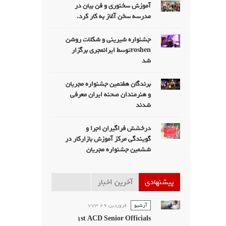
آموزش سخنوری و فن بیان در
مدرسه سخن آغاز به کار کرد.
جشنواره شیرینی و شکلات روشن
roshenتوسط ایرانمجری برگزار
شد
برندگان هفتمین جشنواره مجریان
و هنرمندان صحنه ایران معرفی
شدند
درخشش فراگیران اجرا و
گویندگی مرکز آموزش بازارکار در
ششمین جشنواره مجریان
پیشنهادی
آخرین اخبار
آرشیو
فروردين 29 773
1st ACD Senior Officials