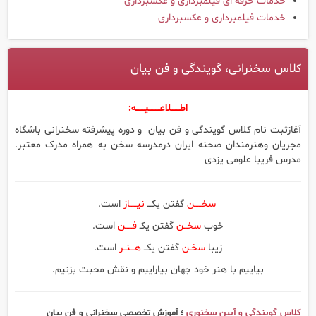
خدمات حرفه ای فیلمبرداری و عکسبرداری
خدمات فیلمبرداری و عکسبرداری
کلاس سخنرانی، گویندگی و فن بیان
اطــــــلاعــــــــیــــــه:
آغازثبت نام کلاس گویندگی و فن بیان و دوره پیشرفته سخنرانی باشگاه
مجریان وهنرمندان صحنه ایران درمدرسه سخن به همراه مدرک معتبر.
مدرس فریبا علومی یزدی
سخـــــن
گفتن یکـــ
نیـــــاز
است.
خوب
سخــن
گفتن یکـ
فـــــن
است.
زیبا
سخـن
گفتن یکــ
هـــنــر
است.
بیاییم با هنر خود جهان بیاراییم و نقش محبت بزنیم.
کلاس گویندگی و آیین سخنوری
؛ آموزش تخصصی سخنرانی و فن بیان